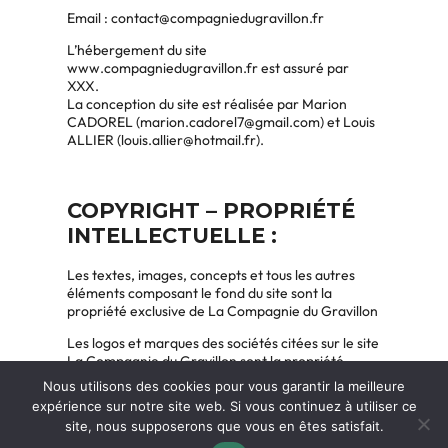
Email :
contact@compagniedugravillon.fr
L’hébergement du site
www.compagniedugravillon.fr est assuré par
XXX.
La conception du site est réalisée par Marion
CADOREL (marion.cadorel7@gmail.com) et Louis
ALLIER (louis.allier@hotmail.fr).
COPYRIGHT – PROPRIÉTÉ
INTELLECTUELLE :
Les textes, images, concepts et tous les autres
éléments composant le fond du site sont la
propriété exclusive de La Compagnie du Gravillon
Les logos et marques des sociétés citées sur le site
La Compagnie du Gravillon sont la propriété
exclusive de leurs auteurs respectifs.
Nous utilisons des cookies pour vous garantir la meilleure
expérience sur notre site web. Si vous continuez à utiliser ce
site, nous supposerons que vous en êtes satisfait.
© 2023 Le Gravillon | Tous droits réservés