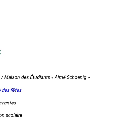
x
 / Maison des Étudiants « Aimé Schoenig »
e des fêtes
savantes
on scolaire