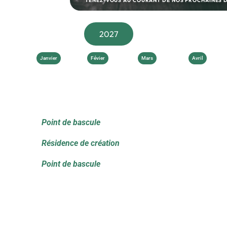
TENEZ-VOUS AU COURANT DE NOS PROCHAINES DA
2027
Janvier
Févier
Mars
Avril
Point de bascule
Résidence de création
Point de bascule