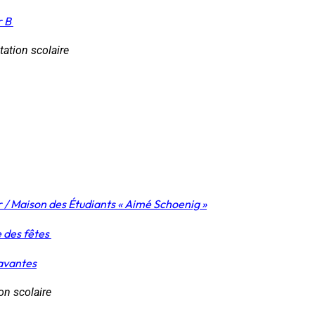
r B
ation scolaire
/ Maison des Étudiants « Aimé Schoenig »
e des fêtes
savantes
on scolaire