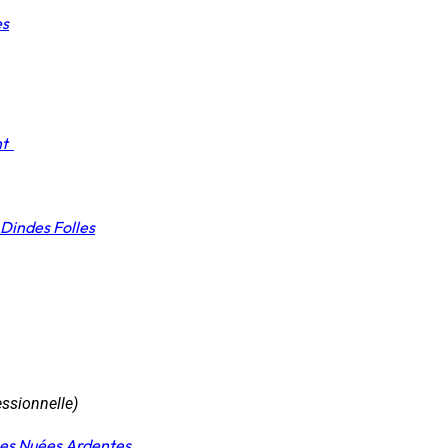
es
nt
s Dindes Folles
essionnelle)
Les Nuées Ardentes