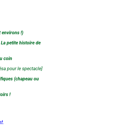
t environs !)
La petite histoire de
du coin
ésa pour le spectacle]
tifiques (chapeau ou
oirs !
nt